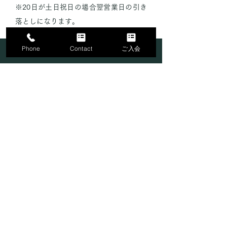
※20日が土日祝日の場合翌営業日の引き
落としになります。
Phone
Contact
ご入会
いすみ店
ADDRESS
My Life Fitness いすみ店
〒298-0004
千葉県いすみ市大原
1310-2
TEL
0470-62-6346
​駐車場有り
OPEN TIMES
営業時間：6:00～24:00