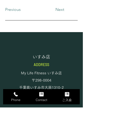
Previous
Next
いすみ店
ADDRESS
My Life Fitness いすみ店
〒298-0004
千葉県いすみ市大原
1310-2
TEL
0470-62-6346
Phone
Contact
ご入会
​駐車場有り